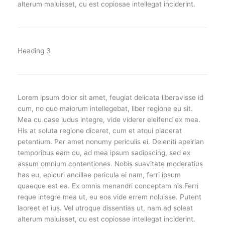
alterum maluisset, cu est copiosae intellegat inciderint.
Heading 3
Lorem ipsum dolor sit amet, feugiat delicata liberavisse id
cum, no quo maiorum intellegebat, liber regione eu sit.
Mea cu case ludus integre, vide viderer eleifend ex mea.
His at soluta regione diceret, cum et atqui placerat
petentium. Per amet nonumy periculis ei. Deleniti apeirian
temporibus eam cu, ad mea ipsum sadipscing, sed ex
assum omnium contentiones. Nobis suavitate moderatius
has eu, epicuri ancillae pericula ei nam, ferri ipsum
quaeque est ea. Ex omnis menandri conceptam his.Ferri
reque integre mea ut, eu eos vide errem noluisse. Putent
laoreet et ius. Vel utroque dissentias ut, nam ad soleat
alterum maluisset, cu est copiosae intellegat inciderint.