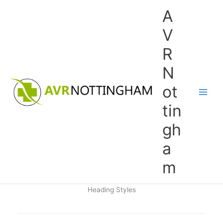
Skip
A
to
content
V
R
N
ot
tin
gh
a
m
Heading Styles