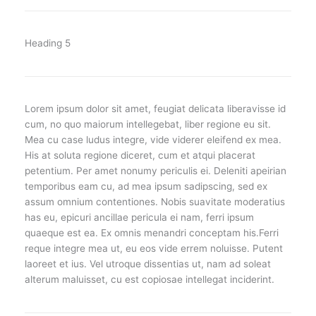
Heading 5
Lorem ipsum dolor sit amet, feugiat delicata liberavisse id
cum, no quo maiorum intellegebat, liber regione eu sit.
Mea cu case ludus integre, vide viderer eleifend ex mea.
His at soluta regione diceret, cum et atqui placerat
petentium. Per amet nonumy periculis ei. Deleniti apeirian
temporibus eam cu, ad mea ipsum sadipscing, sed ex
assum omnium contentiones. Nobis suavitate moderatius
has eu, epicuri ancillae pericula ei nam, ferri ipsum
quaeque est ea. Ex omnis menandri conceptam his.Ferri
reque integre mea ut, eu eos vide errem noluisse. Putent
laoreet et ius. Vel utroque dissentias ut, nam ad soleat
alterum maluisset, cu est copiosae intellegat inciderint.