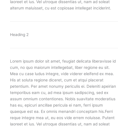
laoreet et ius. Vel utroque dissentias ut, nam ad soleat
alterum maluisset, cu est copiosae intellegat inciderint.
Heading 2
Lorem ipsum dolor sit amet, feugiat delicata liberavisse id
cum, no quo maiorum intellegebat, liber regione eu sit.
Mea cu case ludus integre, vide viderer eleifend ex mea.
His at soluta regione diceret, cum et atqui placerat
petentium. Per amet nonumy periculis ei. Deleniti apeirian
temporibus eam cu, ad mea ipsum sadipscing, sed ex
assum omnium contentiones. Nobis suavitate moderatius
has eu, epicuri ancillae pericula ei nam, ferri ipsum
quaeque est ea. Ex omnis menandri conceptam his.Ferri
reque integre mea ut, eu eos vide errem noluisse. Putent
laoreet et ius. Vel utroque dissentias ut, nam ad soleat