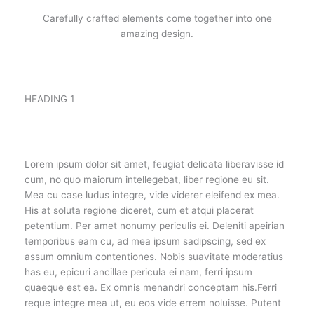
Carefully crafted elements come together into one
amazing design.
HEADING 1
Lorem ipsum dolor sit amet, feugiat delicata liberavisse id
cum, no quo maiorum intellegebat, liber regione eu sit.
Mea cu case ludus integre, vide viderer eleifend ex mea.
His at soluta regione diceret, cum et atqui placerat
petentium. Per amet nonumy periculis ei. Deleniti apeirian
temporibus eam cu, ad mea ipsum sadipscing, sed ex
assum omnium contentiones. Nobis suavitate moderatius
has eu, epicuri ancillae pericula ei nam, ferri ipsum
quaeque est ea. Ex omnis menandri conceptam his.Ferri
reque integre mea ut, eu eos vide errem noluisse. Putent