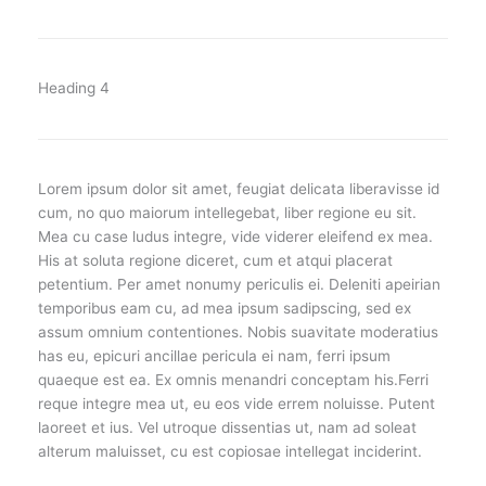
Heading 4
Lorem ipsum dolor sit amet, feugiat delicata liberavisse id
cum, no quo maiorum intellegebat, liber regione eu sit.
Mea cu case ludus integre, vide viderer eleifend ex mea.
His at soluta regione diceret, cum et atqui placerat
petentium. Per amet nonumy periculis ei. Deleniti apeirian
temporibus eam cu, ad mea ipsum sadipscing, sed ex
assum omnium contentiones. Nobis suavitate moderatius
has eu, epicuri ancillae pericula ei nam, ferri ipsum
quaeque est ea. Ex omnis menandri conceptam his.Ferri
reque integre mea ut, eu eos vide errem noluisse. Putent
laoreet et ius. Vel utroque dissentias ut, nam ad soleat
alterum maluisset, cu est copiosae intellegat inciderint.