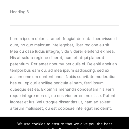
Heading 6
Lorem ipsum dolor sit amet, feugiat delicata liberavisse id
cum, no quo maiorum intellegebat, liber regione eu sit.
Mea cu case ludus integre, vide viderer eleifend ex mea.
His at soluta regione diceret, cum et atqui placerat
petentium. Per amet nonumy periculis ei. Deleniti apeirian
temporibus eam cu, ad mea ipsum sadipscing, sed ex
assum omnium contentiones. Nobis suavitate moderatius
has eu, epicuri ancillae pericula ei nam, ferri ipsum
quaeque est ea. Ex omnis menandri conceptam his.Ferri
reque integre mea ut, eu eos vide errem noluisse. Putent
laoreet et ius. Vel utroque dissentias ut, nam ad soleat
alterum maluisset, cu est copiosae intellegat inciderint.
We use cookies to ensure that we give you the best