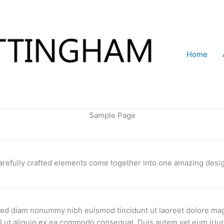
Home
Sample Page
arefully crafted elements come together into one amazing desig
 sed diam nonummy nibh euismod tincidunt ut laoreet dolore mag
sl ut aliquip ex ea commodo consequat. Duis autem vel eum iriure