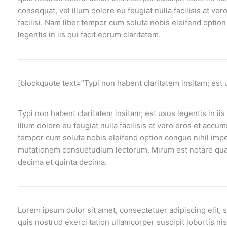
consequat, vel illum dolore eu feugiat nulla facilisis at ve
facilisi. Nam liber tempor cum soluta nobis eleifend opti
legentis in iis qui facit eorum claritatem.
[blockquote text=”Typi non habent claritatem insitam; est 
Typi non habent claritatem insitam; est usus legentis in iis
illum dolore eu feugiat nulla facilisis at vero eros et accum
tempor cum soluta nobis eleifend option congue nihil imp
mutationem consuetudium lectorum. Mirum est notare quam
decima et quinta decima.
Lorem ipsum dolor sit amet, consectetuer adipiscing elit,
quis nostrud exerci tation ullamcorper suscipit lobortis ni