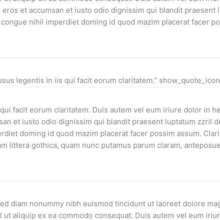
ro eros et accumsan et iusto odio dignissim qui blandit praesent 
on congue nihil imperdiet doming id quod mazim placerat facer p
usus legentis in iis qui facit eorum claritatem.” show_quote_ico
 qui facit eorum claritatem. Duis autem vel eum iriure dolor in h
san et iusto odio dignissim qui blandit praesent luptatum zzril de
erdiet doming id quod mazim placerat facer possim assum. Clari
 littera gothica, quam nunc putamus parum claram, anteposueri
 sed diam nonummy nibh euismod tincidunt ut laoreet dolore mag
sl ut aliquip ex ea commodo consequat. Duis autem vel eum iriure