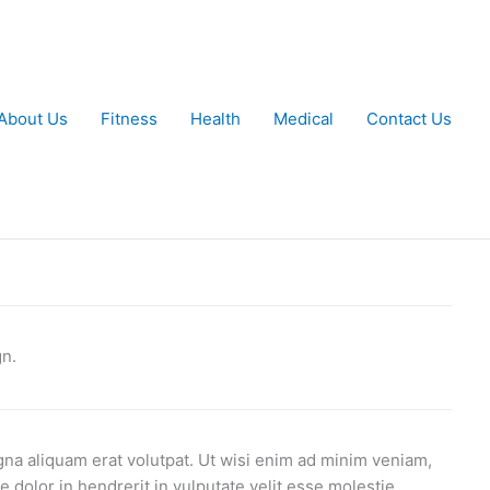
About Us
Fitness
Health
Medical
Contact Us
n.
na aliquam erat volutpat. Ut wisi enim ad minim veniam,
 dolor in hendrerit in vulputate velit esse molestie