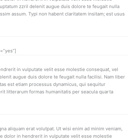
luptatum zzril delenit augue duis dolore te feugait nulla
ossim assum. Typi non habent claritatem insitam; est usus
n=”yes”]
endrerit in vulputate velit esse molestie consequat, vel
lenit augue duis dolore te feugait nulla facilisi. Nam liber
tas est etiam processus dynamicus, qui sequitur
t litterarum formas humanitatis per seacula quarta
na aliquam erat volutpat. Ut wisi enim ad minim veniam,
 dolor in hendrerit in vulputate velit esse molestie