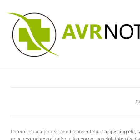
Skip
to
content
C
Lorem ipsum dolor sit amet, consectetuer adipiscing elit,
quis nostrud exerci tation ullamcorper suscipit lobortis ni